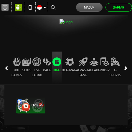
MASUK
DAFTAR
HOT
SLOTS
LIVE
RACE
TOGEL
OLAHRAGA
CRASH
ARCADE
POKER
E-
SABUN
GAMES
CASINO
GAME
SPORTS
AYAM
i