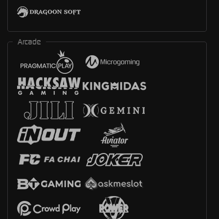
Arcade