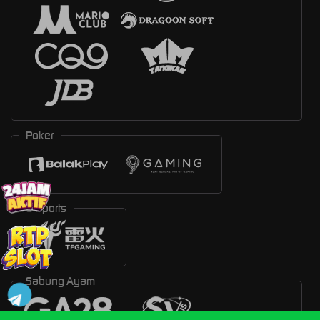
Poker
E-Sports
Sabung Ayam