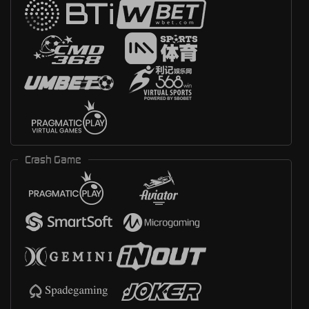
Crash Game