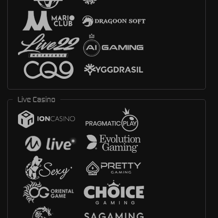
Live Casino