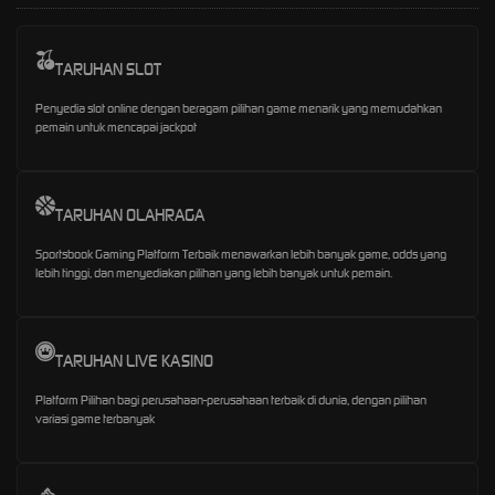
TARUHAN SLOT
Penyedia slot online dengan beragam pilihan game menarik yang memudahkan
pemain untuk mencapai jackpot
TARUHAN OLAHRAGA
Sportsbook Gaming Platform Terbaik menawarkan lebih banyak game, odds yang
lebih tinggi, dan menyediakan pilihan yang lebih banyak untuk pemain.
TARUHAN LIVE KASINO
Platform Pilihan bagi perusahaan-perusahaan terbaik di dunia, dengan pilihan
variasi game terbanyak