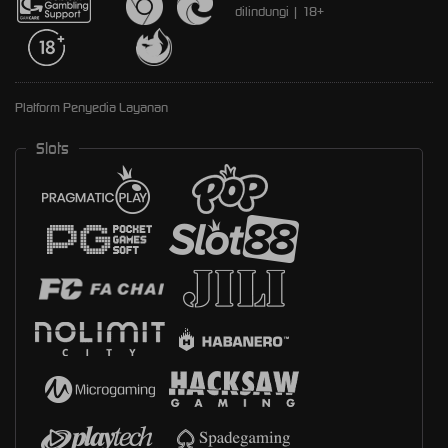
dilindungi | 18+
Platform Penyedia Layanan
Slots