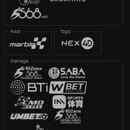
Race
Togel
Olahraga