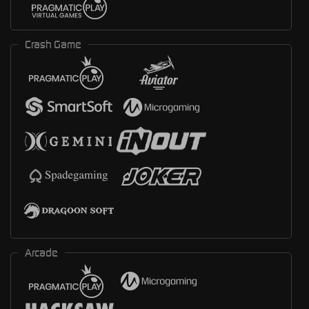
Crash Game
Arcade