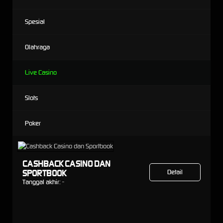
Spesial
Olahraga
Live Casino
Slots
Poker
CASHBACK CASINO DAN
SPORTBOOK
Detail
Tanggal akhir:
-