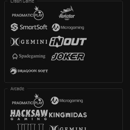
Crash Game
Arcade