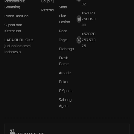
Responsible
Loyalty
32
Gambling
Slots
Referral
+62877
Pusat Bantuan
Live
750893
Casino
Syarat dan
40
Ketentuan
Race
+62878
LAPAKJUDI : Situs
Togel
757533
judi online resmi
75
Olahraga
Indonesia
Crash
Game
Arcade
Poker
E-Sports
Sabung
Ayam