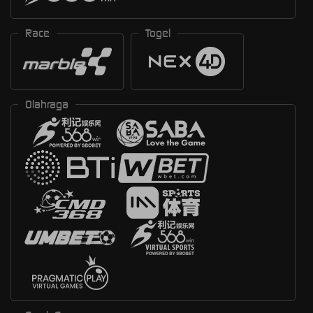
Race
Togel
Olahraga