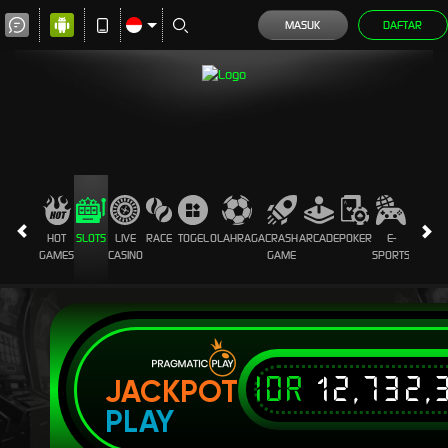
MASUK
DAFTAR
HOT
SLOTS
LIVE
RACE
TOGEL
OLAHRAGA
CRASH
ARCADE
POKER
E-
SABUN
GAMES
CASINO
GAME
SPORTS
AYAM
IDR
12,732,
JACKPOT
PLAY