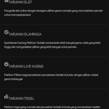
TARUHAN SLOT
Penyedia slot online dengan beragam pilihan game menarik yang memudahkan pemain
untuk mencapai jackpot
TARUHAN OLAHRAGA
Sportsbook Gaming Platform Terbaik menawarkan lebih banyak game, odds yang lebih
tinggi, dan menyediakan pilihan yang lebih banyak untuk pemain.
TARUHAN LIVE KASINO
Platform Pilihan bagi perusahaan-perusahaan terbaik di dunia, dengan pilihan variasi
game terbanyak
TARUHAN TOGEL
Platform togel yang menarik dari perusahan terbaik di dunia yang menawarkan hadiah