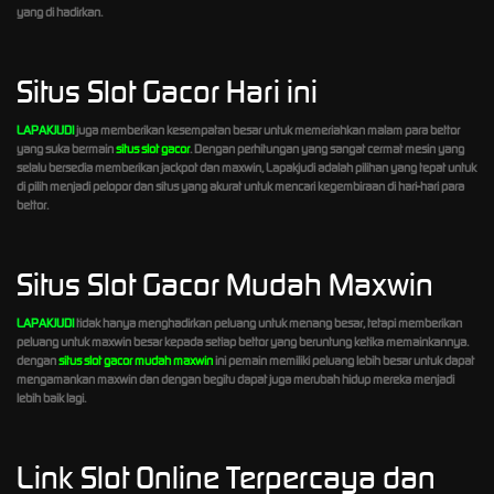
yang di hadirkan.
Situs Slot Gacor Hari ini
LAPAKJUDI
juga memberikan kesempatan besar untuk memeriahkan malam para bettor
yang suka bermain
situs slot gacor
. Dengan perhitungan yang sangat cermat mesin yang
selalu bersedia memberikan jackpot dan maxwin, Lapakjudi adalah pilihan yang tepat untuk
di pilih menjadi pelopor dan situs yang akurat untuk mencari kegembiraan di hari-hari para
bettor.
Situs Slot Gacor Mudah Maxwin
LAPAKJUDI
tidak hanya menghadirkan peluang untuk menang besar, tetapi memberikan
peluang untuk maxwin besar kepada setiap bettor yang beruntung ketika memainkannya.
dengan
situs slot gacor mudah maxwin
ini pemain memiliki peluang lebih besar untuk dapat
mengamankan maxwin dan dengan begitu dapat juga merubah hidup mereka menjadi
lebih baik lagi.
Link Slot Online Terpercaya dan