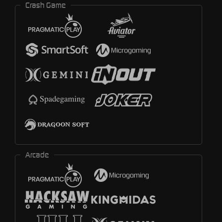
Crash Game
Arcade