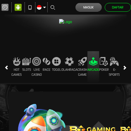
MASUK
DAFTAR
HOT
SLOTS
LIVE
RACE
TOGEL
OLAHRAGA
CRASH
ARCADE
POKER
E-
SABUN
GAMES
CASINO
GAME
SPORTS
AYAM