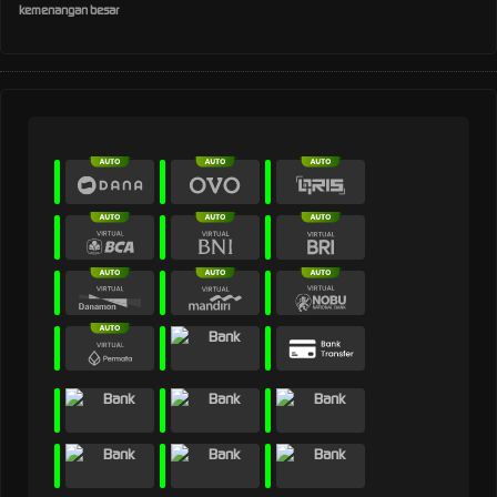
kemenangan besar