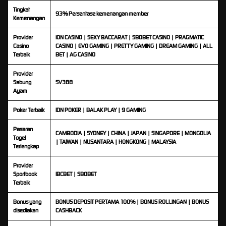
Tingkat
93% Persentase kemenangan member
Kemenangan
Provider
ION CASINO | SEXY BACCARAT | SBOBET CASINO | PRAGMATIC
Casino
CASINO | EVO GAMING | PRETTY GAMING | DREAM GAMING | ALL
Terbaik
BET | AG CASINO
Provider
Sabung
SV388
Ayam
Poker Terbaik
IDN POKER | BALAK PLAY | 9 GAMING
Pasaran
CAMBODIA | SYDNEY | CHINA | JAPAN | SINGAPORE | MONGOLIA
Togel
| TAIWAN | NUSANTARA | HONGKONG | MALAYSIA
Terlengkap
Provider
Sportbook
IBCBET | SBOBET
Terbaik
Bonus yang
BONUS DEPOSIT PERTAMA 100% | BONUS ROLLINGAN | BONUS
disediakan
CASHBACK