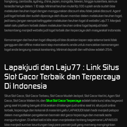
hongkong, cambodia, sydney, china, japan, mongolia, taiwan, hingga nusantara, semua
tersedia hanya dalam 1 ID saja. Minimal taruhan mulai Rp.100 rupiah anda sudah bisa
melakukan taruhan togel dengan menggunakan discount atau tidak pakai discount. Agent
judi togel terbaik dan sudah dipercaya oleh ribuan member dalam melakukan taruhan togel,
jadi kamu jangan sampai ketinggalan melakukan taruhan togel di website Laju77. Menjadi
salah satu platform terbaik dalam melakukan taruhan online togel
lapakjudi
telah
berkembang menjadi website judi togel terbaik dan terpercaya oleh masyarakat indonesia.
Kemenangan dari taruhan togel dilapakjudi bisa dicairkan kapan saja selama bank tidak
gangguan dan offline maka kami siap memabantu anda untuk mencairkan kemenangan
togel anda langsung masuk kerekening. Minimal deposit dan withdraw adalah 25rb.
Lapakjudi dan Laju77 : Link Situs
Slot Gacor Terbaik dan Terpercaya
Di Indonesia
Situs Slot Gacor, Slot Gacor Terbaru, Slot Gacor Mudah Jackpot, Slot Gacor Hari Ini, Agen Slot
Gacor, Slot Gacor Malam Ini, dan
Situs Slot Gacor Terpercaya
adalah kata kunci atau keyword
yang saat ini paling banyak di bicarakan di kalangan judi online saat ini. situs judi online
terbaik, terpercaya dan terkenal di masa kini yaitu LAPAKJUDI telah hadir menjadi pelopor
dalam menyediakan pengalaman bermain slot gacor terpercaya dan menarik serta
menguntungkan. Di artikel kali ini kita akan menjelaskan tentang bagaimana
LAPAKJUDI
bisa menjadi sumber keuntungan bagi para pemain judi yang memang menginginkan