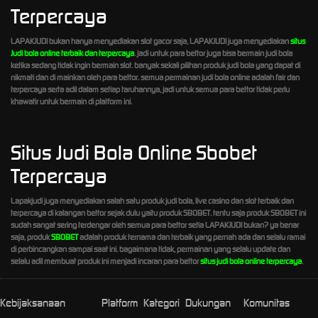
Terpercaya
LAPAKJUDI bukan hanya menyediakan slot gacor saja, LAPAKJUDI juga menyediakan
situs
Judi bola online terbaik dan terpercaya
. jadi untuk para bettor juga bisa bermain judi bola
ketika sedang tidak ingin bermain slot. banyak sekali pilihan produk judi bola yang dapat di
nikmati dan di mainkan oleh para bettor. semua permainan judi bola online adalah fair dan
terpercaya serta adil dalam setiap taruhannya, jadi untuk semua para bettor tidak perlu
khawatir untuk bermain di platform ini.
Situs Judi Bola Online Sbobet
Terpercaya
Lapakjudi juga menyediakan salah satu produk judi bola, live casino dan slot terbaik dan
terpercaya di kalangan bettor sejak dulu yaitu produk SBOBET. tentu saja produk SBOBET ini
sudah sangat sering terdengar oleh semua para bettor setia LAPAKJUDI bukan? ya benar
saja, produk
SBOBET
adalah produk ternama dan terbaik yang pernah ada dan selalu ramai
di perbincangkan sampai saat ini. bagaimana tidak, permainan yang selalu update dan
selalu adil membuat produk ini menjadi incaran para bettor
situs judi bola online terpercaya
.
Kebijaksanaan
Platform
Kategori
Dukungan
Komunitas