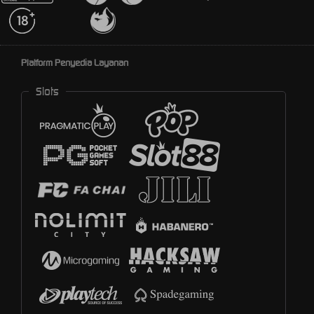
Platform Penyedia Layanan
Slots