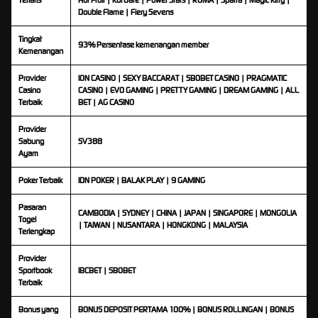
Double Flame | Fiery Sevens
Tingkat
93% Persentase kemenangan member
Kemenangan
Provider
ION CASINO | SEXY BACCARAT | SBOBET CASINO | PRAGMATIC
Casino
CASINO | EVO GAMING | PRETTY GAMING | DREAM GAMING | ALL
Terbaik
BET | AG CASINO
Provider
Sabung
SV388
Ayam
Poker Terbaik
IDN POKER | BALAK PLAY | 9 GAMING
Pasaran
CAMBODIA | SYDNEY | CHINA | JAPAN | SINGAPORE | MONGOLIA
Togel
| TAIWAN | NUSANTARA | HONGKONG | MALAYSIA
Terlengkap
Provider
Sportbook
IBCBET | SBOBET
Terbaik
Bonus yang
BONUS DEPOSIT PERTAMA 100% | BONUS ROLLINGAN | BONUS