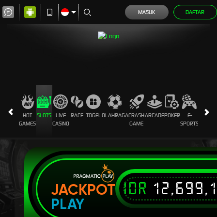
MASUK
DAFTAR
HOT
SLOTS
LIVE
RACE
TOGEL
OLAHRAGA
CRASH
ARCADE
POKER
E-
SABUN
GAMES
CASINO
GAME
SPORTS
AYAM
IDR
12,699,
JACKPOT
PLAY