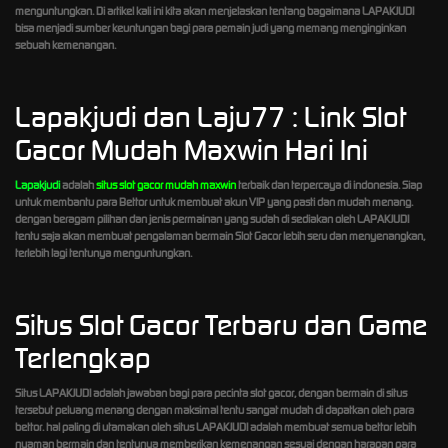
menguntungkan. Di artikel kali ini kita akan menjelaskan tentang bagaimana
LAPAKJUDI
bisa menjadi sumber keuntungan bagi para pemain judi yang memang menginginkan
sebuah kemenangan.
Lapakjudi dan Laju77 : Link Slot
Gacor Mudah Maxwin Hari Ini
Lapakjudi
adalah
situs slot gacor mudah maxwin
terbaik dan terpercaya di indonesia. Siap
untuk membantu para Bettor untuk membuat akun VIP yang pasti dan mudah menang.
dengan beragam pilihan dan jenis permainan yang sudah di sediakan oleh LAPAKJUDI
tentu saja akan membuat pengalaman bermain Slot Gacor lebih seru dan menyenangkan,
terlebih lagi tentunya menguntungkan.
Situs Slot Gacor Terbaru dan Game
Terlengkap
Situs LAPAKJUDI adalah jawaban bagi para pecinta slot gacor, dengan bermain di situs
tersebut peluang menang dengan maksimal tentu sangat mudah di dapatkan oleh para
bettor. hal paling di utamakan oleh situs LAPAKJUDI adalah membuat semua bettor lebih
nyaman bermain dan tentunya memberikan kemenangan sesuai dengan harapan para