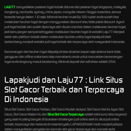
LAJU77
menyediakan pasaran togel terbaik didunia dari pasaran togel singapore, malaysia,
hongkong, cambodia, sydney, china, japan, mongolia, taiwan, hingga nusantara, semua
tersedia hanya dalam 1 ID saja. Minimal taruhan mulai Rp.100 rupiah anda sudah bisa
melakukan taruhan togel dengan menggunakan discount atau tidak pakai discount. Agent
judi togel terbaik dan sudah dipercaya oleh ribuan member dalam melakukan taruhan togel,
jadi kamu jangan sampai ketinggalan melakukan taruhan togel di website Laju77. Menjadi
salah satu platform terbaik dalam melakukan taruhan online togel
lapakjudi
telah
berkembang menjadi website judi togel terbaik dan terpercaya oleh masyarakat indonesia.
Kemenangan dari taruhan togel dilapakjudi bisa dicairkan kapan saja selama bank tidak
gangguan dan offline maka kami siap memabantu anda untuk mencairkan kemenangan
togel anda langsung masuk kerekening. Minimal deposit dan withdraw adalah 25rb.
Lapakjudi dan Laju77 : Link Situs
Slot Gacor Terbaik dan Terpercaya
Di Indonesia
Situs Slot Gacor, Slot Gacor Terbaru, Slot Gacor Mudah Jackpot, Slot Gacor Hari Ini, Agen Slot
Gacor, Slot Gacor Malam Ini, dan
Situs Slot Gacor Terpercaya
adalah kata kunci atau keyword
yang saat ini paling banyak di bicarakan di kalangan judi online saat ini. situs judi online
terbaik, terpercaya dan terkenal di masa kini yaitu LAPAKJUDI telah hadir menjadi pelopor
dalam menyediakan pengalaman bermain slot gacor terpercaya dan menarik serta