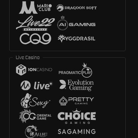
Live Casino