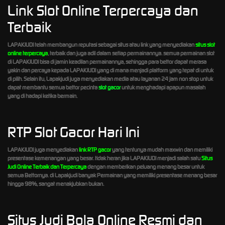
Link Slot Online Terpercaya dan
Terbaik
LAPAKJUDI telah membangun reputasi sebagai situs atau link yang menyediakan
situs slot
online terpercaya
, terbaik dan juga adil dalam setiap permainannya. semua permainan slot
di LAPAKJUDI bisa di jamin keadilan permainannya, sehingga para bettor dapat merasa
yakin dan percaya kepada LAPAKJUDI yang di mana menjadi platform yang tepat di untuk
di pilih. Selain itu, Lapakjudi juga menyediakan media atau layanan 24 jam non stop untuk
dapat membantu semua bettor pecinta
slot gacor
untuk menghadapi apapun masalah
yang di hadapi ketika bermain.
RTP Slot Gacor Hari Ini
LAPAKJUDI juga menyediakan
link RTP gacor
yang tentunya mudah maxwin dan memiliki
presentase kemenangan yang besar. tidak heran jika LAPAKJUDI menjadi salah satu
Situs
Judi Online Terbaik dan Terpercaya
dengan memberikan peluang menang besar untuk
semua Bettornya. di Lapakjudi banyak Permainan yang memiliki presentase menang besar
hingga 98%, sangat menakjubkan bukan.
Situs Judi Bola Online Resmi dan