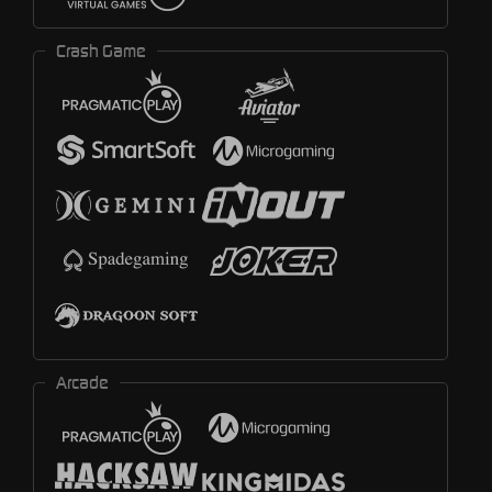
Crash Game
Arcade