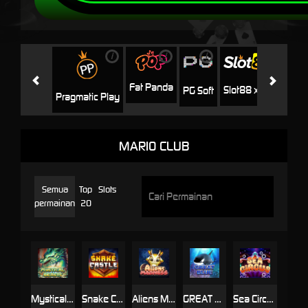
i
i
i
i
i
Facha
Fat Panda
Slot88 x PP
PG Soft
Pragmatic Play
MARIO CLUB
Semua
Top
Slots
permainan
20
Mystical Beasts
Snake Castle
Aliens Madness
GREAT BLUE
Sea Circus