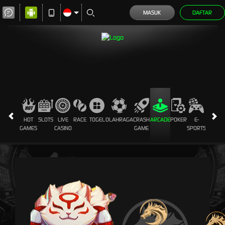
MASUK
DAFTAR
HOT
SLOTS
LIVE
RACE
TOGEL
OLAHRAGA
CRASH
ARCADE
POKER
E-
SABUN
GAMES
CASINO
GAME
SPORTS
AYAM