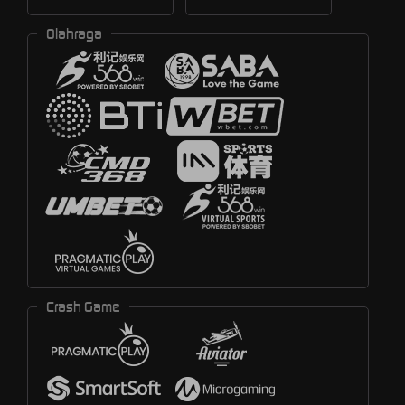
Olahraga
Crash Game