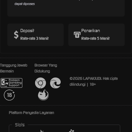
dapat diproses
Deposit
Penarikan
Rata-rata 3 Menit
Rata-rata 5 Menit
Tanggung Jawab
Browser Yang
Bermain
Didukung
©2026 LAPAKJUDI. Hak cipta
dilindungi | 18+
Platform Penyedia Layanan
Slots