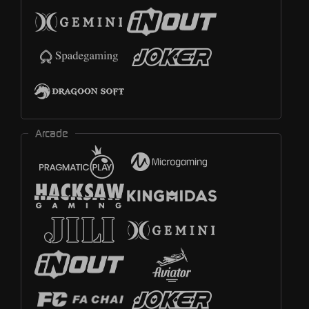
Arcade