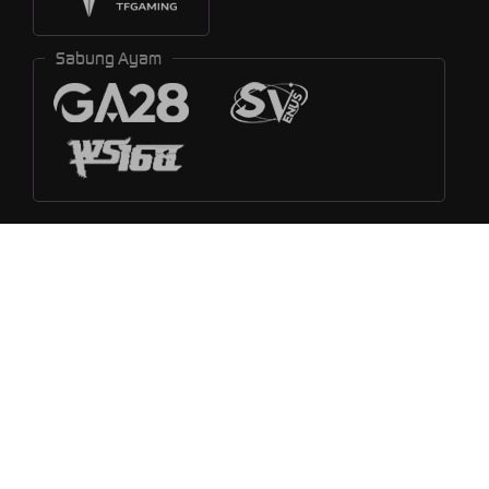
Sabung Ayam