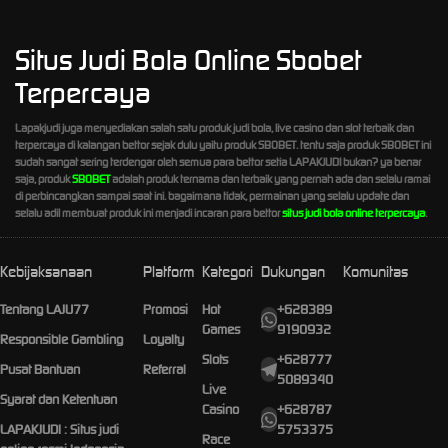
Situs Judi Bola Online Sbobet
Terpercaya
Lapakjudi juga menyediakan salah satu produk judi bola, live casino dan slot terbaik dan
terpercaya di kalangan bettor sejak dulu yaitu produk SBOBET. tentu saja produk SBOBET ini
sudah sangat sering terdengar oleh semua para bettor setia LAPAKJUDI bukan? ya benar
saja, produk
SBOBET
adalah produk ternama dan terbaik yang pernah ada dan selalu ramai
di perbincangkan sampai saat ini. bagaimana tidak, permainan yang selalu update dan
selalu adil membuat produk ini menjadi incaran para bettor
situs judi bola online terpercaya
.
Kebijaksanaan
Platform
Kategori
Dukungan
Komunitas
Tentang LAJU77
Promosi
Hot
+628389
Games
9190932
Responsible Gambling
Loyalty
Slots
+628777
Pusat Bantuan
Referral
5089340
Live
Syarat dan Ketentuan
Casino
+628787
LAPAKJUDI : Situs judi
5753375
Race