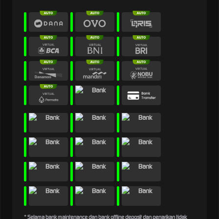
* Selama bank maintenance dan bank offline deposit dan penarikan tidak