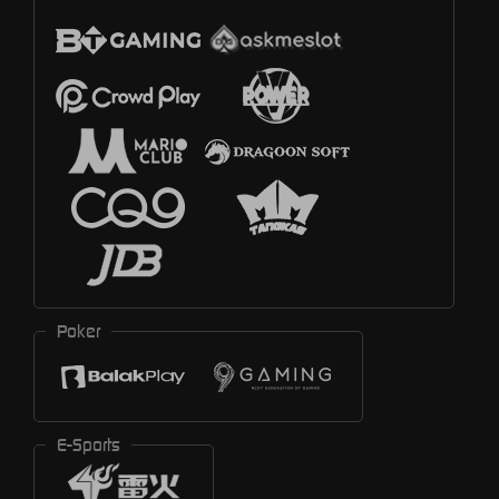
Poker
E-Sports