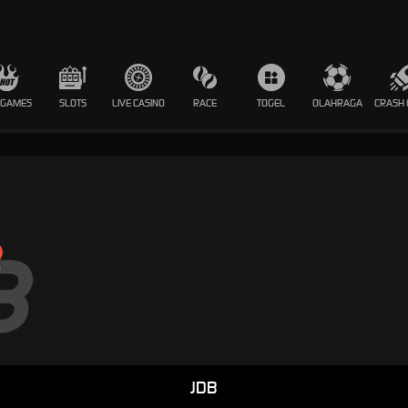
 GAMES
SLOTS
LIVE CASINO
RACE
TOGEL
OLAHRAGA
CRASH
JDB