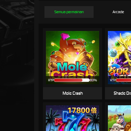
Semua permainan
Arcade
RTP
80%
RTP
Mole Crash
Shade Dr