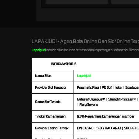
LAPAKJUDI - Agen Bola Online Dan Slot Online Te
Lapakjudi
adalah situs taruhan terbesar dan terpercaya di Indonesia. Dima
INFORMASI SITUS
Nama Situs
Lapakjudi
Provider Slot Tergacor
Pragmatic Play | PG Soft | joker | Spadeg
Gates of Olympus™ | Starlight Princess™ |
Game Slot Terlaris
| Fiery Sevens
Tingkat Kemenangan
93% Persentase kemenangan member
Provider Casino Terbaik
ION CASINO | SEXY BACCARAT | SBOBET 