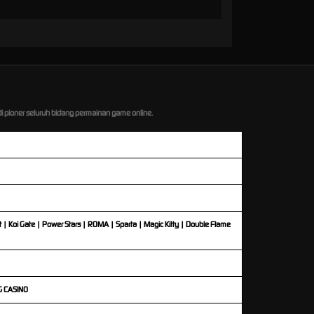
di pioner seluruh bidang permainan game online.
| Koi Gate | Power Stars | ROMA | Sparta | Magic Kitty | Double Flame
G CASINO