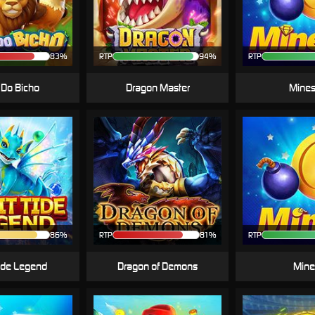
83%
RTP
94%
RTP
 Do Bicho
Dragon Master
Mines
86%
RTP
81%
RTP
Tide Legend
Dragon of Demons
Mine