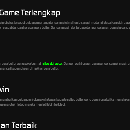
n Game Terlengkap
ain di situs tersebut peluang menang dengan maksimal tentu sangat mudah di dapatkan oleh para 
sesuai dengan harapan para bettor. Dengan mesin slot terbaru dan pengalaman bermain yang se
para bettor yang suka bermain
situs slot gacor
. Dengan perhitungan yang sangat cermat mesin y
 mencari kegembiraan di hari-hari para bettor.
win
i memberikan peluang untuk maxwin besar kepada setiap bettor yang beruntung ketika memaink
a merubah hidup mereka menjadi lebih baik lagi.
dan Terbaik