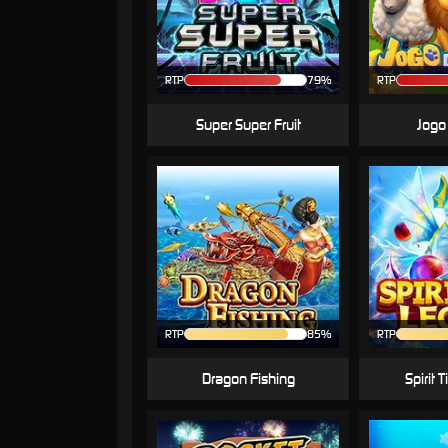
RTP
79%
RTP
Super Super Fruit
Jogo
RTP
85%
RTP
Dragon Fishing
Spirit 