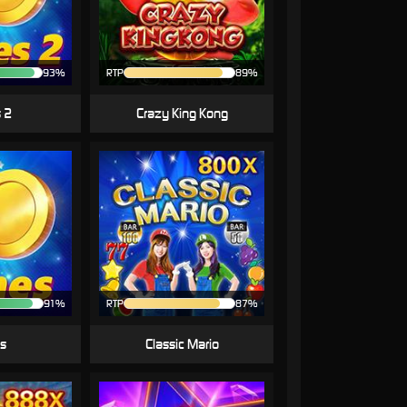
93%
RTP
89%
 2
Crazy King Kong
91%
RTP
87%
s
Classic Mario