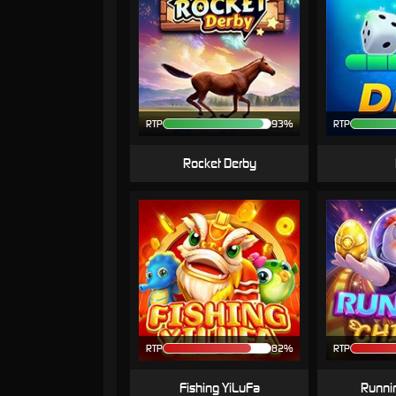
RTP
93%
RTP
Rocket Derby
RTP
82%
RTP
Fishing YiLuFa
Runni