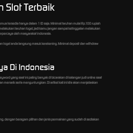
 Slot Terbaik
emua tersedia hanya dalam 1 ID saja. Minimal taruhan mulai Rp.100 rupiah
 melakukan taruhan togel, jadi kamu jangan sampai ketinggalan melakukan
terpercaya oleh masyarakat indonesia.
n togel anda langsung masuk kerekening. Minimal deposit dan withdraw
aya Di Indonesia
eyword yang saat ini paling banyak di bicarakan di kalangan judi online saat
an menarik serta menguntungkan. Di artikel kali ini kita akan menjelaskan
ng. dengan beragam pilihan dan jenis permainan yang sudah di sediakan