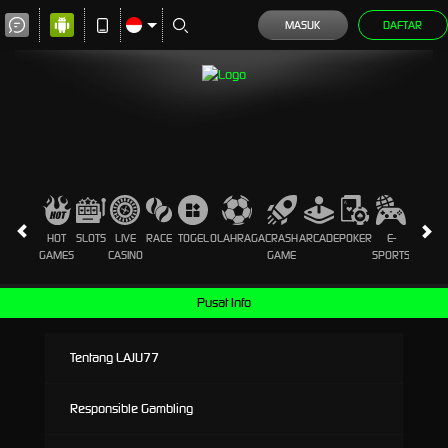
MASUK
DAFTAR
HOT
SLOTS
LIVE
RACE
TOGEL
OLAHRAGA
CRASH
ARCADE
POKER
E-
SABUN
GAMES
CASINO
GAME
SPORTS
AYAM
Pusat Info
Tentang LAJU77
Responsible Gambling