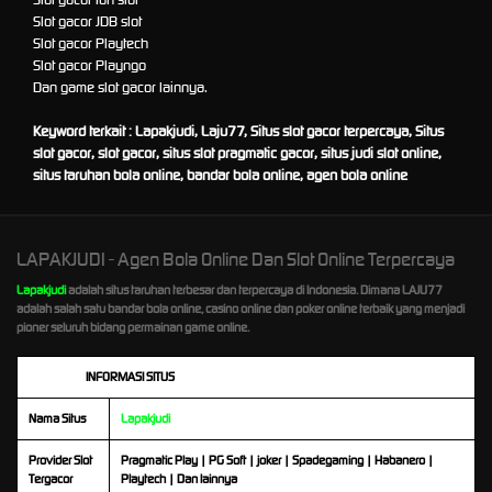
Slot gacor JDB slot
Slot gacor Playtech
Slot gacor Playngo
Dan game slot gacor lainnya.
Keyword terkait : Lapakjudi, Laju77, Situs slot gacor terpercaya, Situs
slot gacor, slot gacor, situs slot pragmatic gacor, situs judi slot online,
situs taruhan bola online, bandar bola online, agen bola online
LAPAKJUDI - Agen Bola Online Dan Slot Online Terpercaya
Lapakjudi
adalah situs taruhan terbesar dan terpercaya di Indonesia. Dimana
LAJU77
adalah salah satu bandar bola online, casino online dan poker online terbaik yang menjadi
pioner seluruh bidang permainan game online.
INFORMASI SITUS
Nama Situs
Lapakjudi
Provider Slot
Pragmatic Play | PG Soft | joker | Spadegaming | Habanero |
Tergacor
Playtech | Dan lainnya