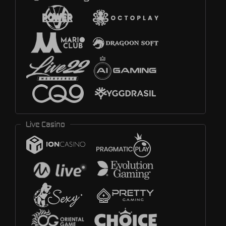
Live Casino