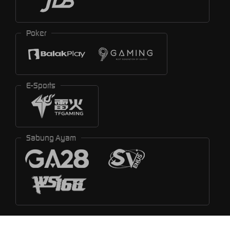
Poker
E-Sports
Sabung Ayam