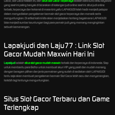
Gacor, Slot Gacor Malam Ini, dan
Situs Slot Gacor Terpercaya
adalah kata kunci atau keyword
yang saat ini paling banyak di bicarakan di kalangan judi online saat ini. situs judi online
terbaik, terpercaya dan terkenal di masa kini yaitu LAPAKJUDI telah hadir menjadi pelopor
dalam menyediakan pengalaman bermain slot gacor terpercaya dan menarik serta
menguntungkan. Di artikel kali ini kita akan menjelaskan tentang bagaimana
LAPAKJUDI
bisa menjadi sumber keuntungan bagi para pemain judi yang memang menginginkan
sebuah kemenangan.
Lapakjudi dan Laju77 : Link Slot
Gacor Mudah Maxwin Hari Ini
Lapakjudi
adalah
situs slot gacor mudah maxwin
terbaik dan terpercaya di indonesia. Siap
untuk membantu para Bettor untuk membuat akun VIP yang pasti dan mudah menang.
dengan beragam pilihan dan jenis permainan yang sudah di sediakan oleh LAPAKJUDI
tentu saja akan membuat pengalaman bermain Slot Gacor lebih seru dan menyenangkan,
terlebih lagi tentunya menguntungkan.
Situs Slot Gacor Terbaru dan Game
Terlengkap