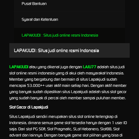
Pusat Bantuan
Syarat dan Ketentuan
LAPAKJUDI : Situs judi online resmi Indonesia
LAPAKJUDI : Situs judi online resmi Indonesia
LAPAKJUDI
atau yang dikenal juga dengan
LAJU77
adalah situs judi
slot online resmi indonesia yang di akui oleh masyarakat Indonesia.
Member yang bergabung dan bermain di situs Lapakjudi sudah
mencapai 53.000++ user aktif main setiap hari. Dengan aktif member
yang banyak sudah dipastikan situs Lapakjudi adalah situs slot gacor
yang sudah banyak di percai oleh member sampai puluhan member.
Slot Gacor di Lapakjudi
Situs Lapakjudi sendiri merupakan situs slot online terlengkap di
Indonesia, dimana semua game slot tersedia hanya dengan 1 user ID
saja. Dari slot PG SOft, Slot Pragmatic, SLot Habanero, Slot88, Slot
advant dan lainnya. Dengan banyak game slot pilihan yang bisa di