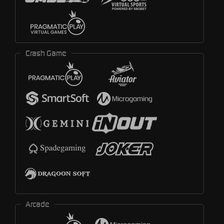
Crash Game
Arcade