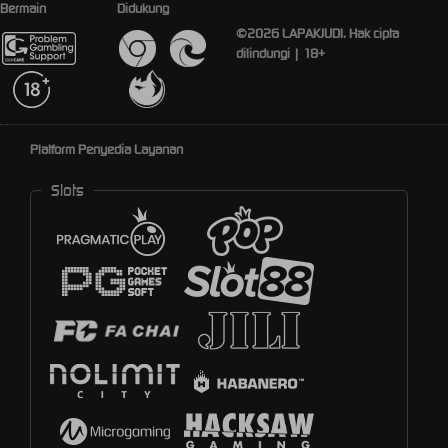
Bermain
Didukung
©2026 LAPAKJUDI. Hak cipta
dilindungi | 18+
Platform Penyedia Layanan
Slots