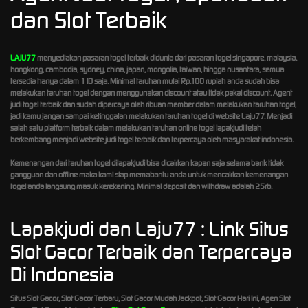
dan Slot Terbaik
LAJU77
menyediakan pasaran togel terbaik didunia dari pasaran togel singapore, malaysia,
hongkong, cambodia, sydney, china, japan, mongolia, taiwan, hingga nusantara, semua
tersedia hanya dalam 1 ID saja. Minimal taruhan mulai Rp.100 rupiah anda sudah bisa
melakukan taruhan togel dengan menggunakan discount atau tidak pakai discount. Agent
judi togel terbaik dan sudah dipercaya oleh ribuan member dalam melakukan taruhan togel,
jadi kamu jangan sampai ketinggalan melakukan taruhan togel di website Laju77. Menjadi
salah satu platform terbaik dalam melakukan taruhan online togel
lapakjudi
telah
berkembang menjadi website judi togel terbaik dan terpercaya oleh masyarakat indonesia.
Kemenangan dari taruhan togel dilapakjudi bisa dicairkan kapan saja selama bank tidak
gangguan dan offline maka kami siap memabantu anda untuk mencairkan kemenangan
togel anda langsung masuk kerekening. Minimal deposit dan withdraw adalah 25rb.
Lapakjudi dan Laju77 : Link Situs
Slot Gacor Terbaik dan Terpercaya
Di Indonesia
Situs Slot Gacor, Slot Gacor Terbaru, Slot Gacor Mudah Jackpot, Slot Gacor Hari Ini, Agen Slot