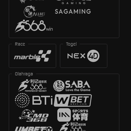
Race
Togel
Olahraga