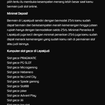
pilih tentu itu membuka kesempatan menang lebih besar saat kamu
bermain judi slot online.
Minimal Deposit
Bermain di Lapakjudi sendiri dengan bermodal 25rb kamu sudah
dapat bermain dan berkesempatan meraih kemenangan hingga jutaan
rupiah hanya dengan bermodalkan saldo 25rb. Minimal Penarika di
Lapakjudi juga kecil dengan minimal penarikan 25rb juga kamu sudah
dapat menarik kemenangan yang sudah kamu raih di permainan slot
atau judi lainnya.
Kumpulan slot gacor di Lapakjudi
Slot gacor PRAGMATIC
Slot gacor PG SLOT
Slot gacor Microgaming
Slot gacor Habanero
Slot gacor No Limit City
Slot gacor Spade gaming
Slot gacor Slot88
Slot gacor joker
Slot gacor Advant Play
Slot gacor Jili
Slot gacor Ion slot