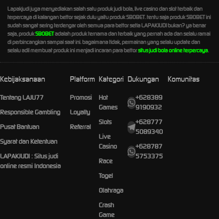
Lapakjudi juga menyediakan salah satu produk judi bola, live casino dan slot terbaik dan
terpercaya di kalangan bettor sejak dulu yaitu produk SBOBET. tentu saja produk SBOBET ini
sudah sangat sering terdengar oleh semua para bettor setia LAPAKJUDI bukan? ya benar
saja, produk
SBOBET
adalah produk ternama dan terbaik yang pernah ada dan selalu ramai
di perbincangkan sampai saat ini. bagaimana tidak, permainan yang selalu update dan
selalu adil membuat produk ini menjadi incaran para bettor
situs judi bola online terpercaya
.
Kebijaksanaan
Platform
Kategori
Dukungan
Komunitas
Tentang LAJU77
Promosi
Hot
+628389
Games
9190932
Responsible Gambling
Loyalty
Slots
+628777
Pusat Bantuan
Referral
5089340
Live
Syarat dan Ketentuan
Casino
+628787
LAPAKJUDI : Situs judi
5753375
Race
online resmi Indonesia
Togel
Olahraga
Crash
Game