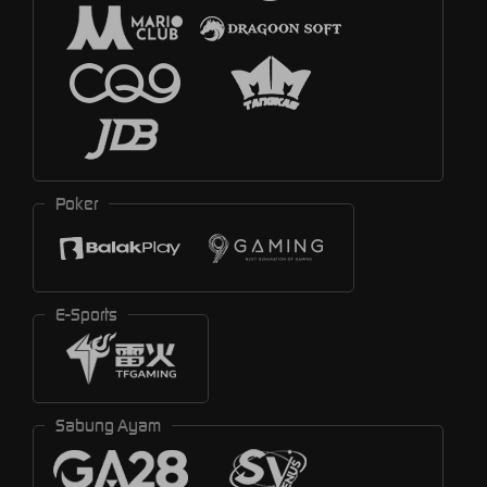
Poker
E-Sports
Sabung Ayam