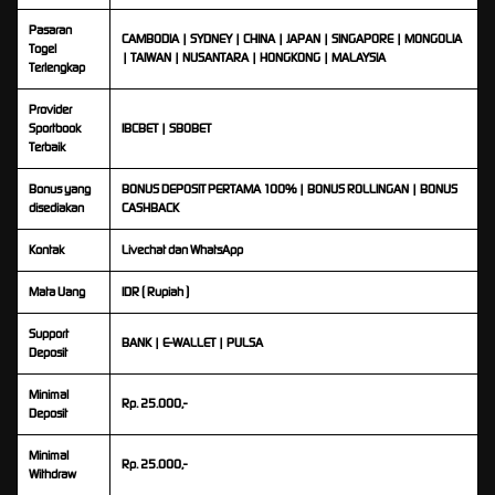
Pasaran
CAMBODIA | SYDNEY | CHINA | JAPAN | SINGAPORE | MONGOLIA
Togel
| TAIWAN | NUSANTARA | HONGKONG | MALAYSIA
Terlengkap
Provider
Sportbook
IBCBET | SBOBET
Terbaik
Bonus yang
BONUS DEPOSIT PERTAMA 100% | BONUS ROLLINGAN | BONUS
disediakan
CASHBACK
Kontak
Livechat dan WhatsApp
Mata Uang
IDR ( Rupiah )
Support
BANK | E-WALLET | PULSA
Deposit
Minimal
Rp. 25.000,-
Deposit
Minimal
Rp. 25.000,-
Withdraw