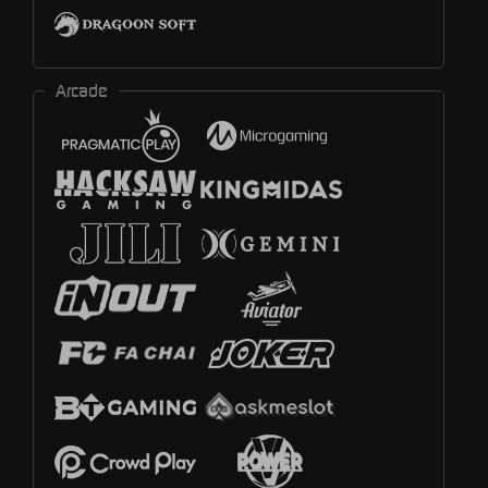
Arcade