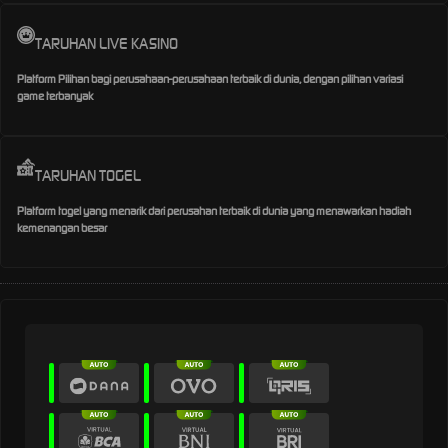
TARUHAN LIVE KASINO
Platform Pilihan bagi perusahaan-perusahaan terbaik di dunia, dengan pilihan variasi
game terbanyak
TARUHAN TOGEL
Platform togel yang menarik dari perusahan terbaik di dunia yang menawarkan hadiah
kemenangan besar