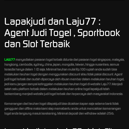
Lapakjudi dan Laju77 :
Agent Judi Togel , Sportbook
dan Slot Terbaik
LAJU77
menyediakan pasaran togel terbaik didunia dari pasaran togel singapore, malaysia,
hongkong, cambodia, sydney, china, japan, mongolia, taiwan, hingga nusantara, semua
tersedia hanya dalam 1 ID saja. Minimal taruhan mulai Rp.100 rupiah anda sudah bisa
melakukan taruhan togel dengan menggunakan discount atau tidak pakai discount. Agent
judi togel terbaik dan sudah dipercaya oleh ribuan member dalam melakukan taruhan togel,
jadi kamu jangan sampai ketinggalan melakukan taruhan togel di website Laju77. Menjadi
salah satu platform terbaik dalam melakukan taruhan online togel
lapakjudi
telah
berkembang menjadi website judi togel terbaik dan terpercaya oleh masyarakat indonesia.
Kemenangan dari taruhan togel dilapakjudi bisa dicairkan kapan saja selama bank tidak
gangguan dan offline maka kami siap memabantu anda untuk mencairkan kemenangan
togel anda langsung masuk kerekening. Minimal deposit dan withdraw adalah 25rb.