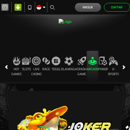
MASUK
DAFTAR
HOT
SLOTS
LIVE
RACE
TOGEL
OLAHRAGA
CRASH
ARCADE
POKER
E-
SABUN
GAMES
CASINO
GAME
SPORTS
AYAM