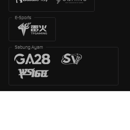
E-Sports
Sabung Ayam