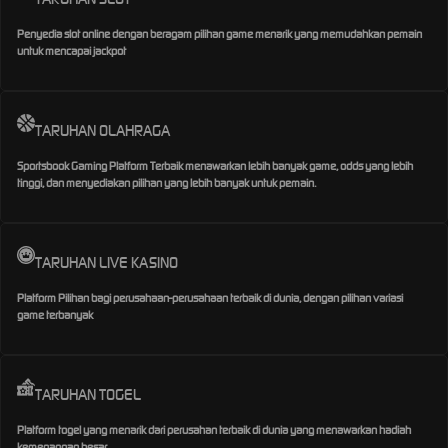
Penyedia slot online dengan beragam pilihan game menarik yang memudahkan pemain
untuk mencapai jackpot
TARUHAN OLAHRAGA
Sportsbook Gaming Platform Terbaik menawarkan lebih banyak game, odds yang lebih
tinggi, dan menyediakan pilihan yang lebih banyak untuk pemain.
TARUHAN LIVE KASINO
Platform Pilihan bagi perusahaan-perusahaan terbaik di dunia, dengan pilihan variasi
game terbanyak
TARUHAN TOGEL
Platform togel yang menarik dari perusahan terbaik di dunia yang menawarkan hadiah
kemenangan besar