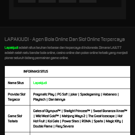
LAPAKJUDI - Agen Bola Online Dan Slot Online Terpercaya
Lapakjudi
adalah situs taruhan terbesar dan terpercaya di Indonesia. Dimana
LAJU77
adalah salah satu bandar bola online, casino online dan poker online terbaik yang menjadi
pioner seluruh bidang permainan game online.
INFORMASI SITUS
Nama Situs
Lapakjudi
Provider Slot
Pragmatic Play | PG Soft | joker | Spadegaming | Habanero |
Tergacor
Playtech | Dan lainnya
Gates of Olympus™ | Starlight Princess™ | Sweet Bonanza Xmas™
Game Slot
| Wild West Gold™ | Mahjong Ways 2 | The Great Icescape | Hot
Terlaris
Hot Fruit | Koi Gate | Power Stars | ROMA | Sparta | Magic Kitty |
Double Flame | Fiery Sevens