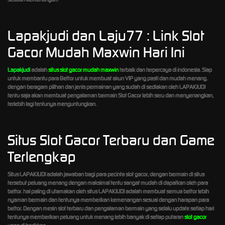
Lapakjudi dan Laju77 : Link Slot
Gacor Mudah Maxwin Hari Ini
Lapakjudi
adalah
situs slot gacor mudah maxwin
terbaik dan terpercaya di indonesia. Siap
untuk membantu para Bettor untuk membuat akun VIP yang pasti dan mudah menang.
dengan beragam pilihan dan jenis permainan yang sudah di sediakan oleh LAPAKJUDI
tentu saja akan membuat pengalaman bermain Slot Gacor lebih seru dan menyenangkan,
terlebih lagi tentunya menguntungkan.
Situs Slot Gacor Terbaru dan Game
Terlengkap
Situs LAPAKJUDI adalah jawaban bagi para pecinta slot gacor, dengan bermain di situs
tersebut peluang menang dengan maksimal tentu sangat mudah di dapatkan oleh para
bettor. hal paling di utamakan oleh situs LAPAKJUDI adalah membuat semua bettor lebih
nyaman bermain dan tentunya memberikan kemenangan sesuai dengan harapan para
bettor. Dengan mesin slot terbaru dan pengalaman bermain yang selalu update setiap hari
tentunya memberikan peluang untuk menang lebih banyak di setiap putaran
slot gacor