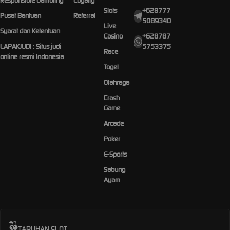
Responsible Gambling
Loyalty
Slots
+628777
Pusat Bantuan
Referral
5089340
Live
Syarat dan Ketentuan
Casino
+628787
LAPAKJUDI : Situs judi
5753375
Race
online resmi Indonesia
Togel
Olahraga
Crash
Game
Arcade
Poker
E-Sports
Sabung
Ayam
TARUHAN SLOT