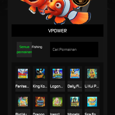
VPOWER
Semua
Fishing
permainan
Fantasy Unicorn
King Kong’s Rampage
Legendary Panda
Daily Fishing
Li Kui Pi Yu
Bird Hunter
Dragon Storm
Insect Paradise
Monster Awaken plus
Sea Food Paradise II Plus