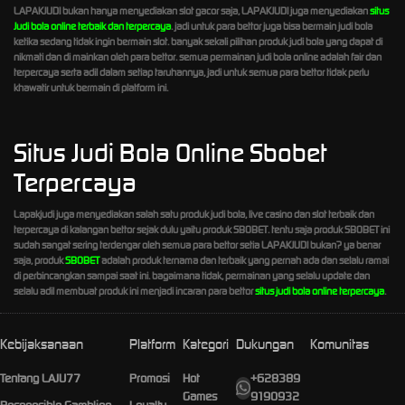
LAPAKJUDI bukan hanya menyediakan slot gacor saja, LAPAKJUDI juga menyediakan
situs
Judi bola online terbaik dan terpercaya
. jadi untuk para bettor juga bisa bermain judi bola
ketika sedang tidak ingin bermain slot. banyak sekali pilihan produk judi bola yang dapat di
nikmati dan di mainkan oleh para bettor. semua permainan judi bola online adalah fair dan
terpercaya serta adil dalam setiap taruhannya, jadi untuk semua para bettor tidak perlu
khawatir untuk bermain di platform ini.
Situs Judi Bola Online Sbobet
Terpercaya
Lapakjudi juga menyediakan salah satu produk judi bola, live casino dan slot terbaik dan
terpercaya di kalangan bettor sejak dulu yaitu produk SBOBET. tentu saja produk SBOBET ini
sudah sangat sering terdengar oleh semua para bettor setia LAPAKJUDI bukan? ya benar
saja, produk
SBOBET
adalah produk ternama dan terbaik yang pernah ada dan selalu ramai
di perbincangkan sampai saat ini. bagaimana tidak, permainan yang selalu update dan
selalu adil membuat produk ini menjadi incaran para bettor
situs judi bola online terpercaya
.
Kebijaksanaan
Platform
Kategori
Dukungan
Komunitas
Tentang LAJU77
Promosi
Hot
+628389
Games
9190932