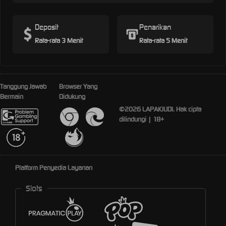
Deposit
Penarikan
Rata-rata 3 Menit
Rata-rata 5 Menit
Tanggung Jawab
Browser Yang
Bermain
Didukung
©2026 LAPAKJUDI. Hak cipta
dilindungi | 18+
Platform Penyedia Layanan
Slots