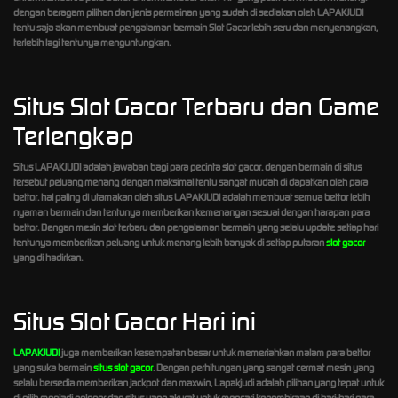
dengan beragam pilihan dan jenis permainan yang sudah di sediakan oleh LAPAKJUDI
tentu saja akan membuat pengalaman bermain Slot Gacor lebih seru dan menyenangkan,
terlebih lagi tentunya menguntungkan.
Situs Slot Gacor Terbaru dan Game
Terlengkap
Situs LAPAKJUDI adalah jawaban bagi para pecinta slot gacor, dengan bermain di situs
tersebut peluang menang dengan maksimal tentu sangat mudah di dapatkan oleh para
bettor. hal paling di utamakan oleh situs LAPAKJUDI adalah membuat semua bettor lebih
nyaman bermain dan tentunya memberikan kemenangan sesuai dengan harapan para
bettor. Dengan mesin slot terbaru dan pengalaman bermain yang selalu update setiap hari
tentunya memberikan peluang untuk menang lebih banyak di setiap putaran
slot gacor
yang di hadirkan.
Situs Slot Gacor Hari ini
LAPAKJUDI
juga memberikan kesempatan besar untuk memeriahkan malam para bettor
yang suka bermain
situs slot gacor
. Dengan perhitungan yang sangat cermat mesin yang
selalu bersedia memberikan jackpot dan maxwin, Lapakjudi adalah pilihan yang tepat untuk