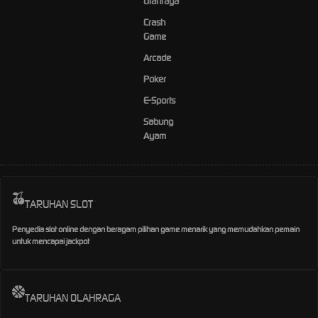
Olahraga
Crash
Game
Arcade
Poker
E-Sports
Sabung
Ayam
TARUHAN SLOT
Penyedia slot online dengan beragam pilihan game menarik yang memudahkan pemain
untuk mencapai jackpot
TARUHAN OLAHRAGA