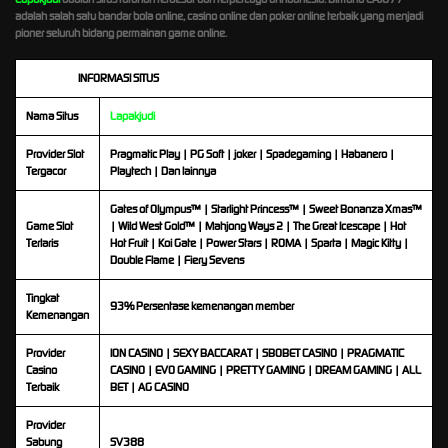
adalah salah satu bandar bola online, casino online dan poker online terbaik yang menjadi
pioner seluruh bidang permainan game online.
INFORMASI SITUS
Nama Situs
Lapakjudi
Provider Slot
Pragmatic Play | PG Soft | joker | Spadegaming | Habanero |
Tergacor
Playtech | Dan lainnya
Gates of Olympus™ | Starlight Princess™ | Sweet Bonanza Xmas™
Game Slot
| Wild West Gold™ | Mahjong Ways 2 | The Great Icescape | Hot
Terlaris
Hot Fruit | Koi Gate | Power Stars | ROMA | Sparta | Magic Kitty |
Double Flame | Fiery Sevens
Tingkat
93% Persentase kemenangan member
Kemenangan
Provider
ION CASINO | SEXY BACCARAT | SBOBET CASINO | PRAGMATIC
Casino
CASINO | EVO GAMING | PRETTY GAMING | DREAM GAMING | ALL
Terbaik
BET | AG CASINO
Provider
Sabung
SV388