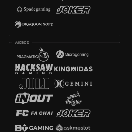
Arcade