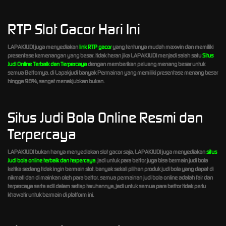
RTP Slot Gacor Hari Ini
LAPAKJUDI juga menyediakan
link RTP gacor
yang tentunya mudah maxwin dan memiliki
presentase kemenangan yang besar. tidak heran jika LAPAKJUDI menjadi salah satu
Situs
Judi Online Terbaik dan Terpercaya
dengan memberikan peluang menang besar untuk
semua Bettornya. di Lapakjudi banyak Permainan yang memiliki presentase menang besar
hingga 98%, sangat menakjubkan bukan.
Situs Judi Bola Online Resmi dan
Terpercaya
LAPAKJUDI bukan hanya menyediakan slot gacor saja, LAPAKJUDI juga menyediakan
situs
Judi bola online terbaik dan terpercaya
. jadi untuk para bettor juga bisa bermain judi bola
ketika sedang tidak ingin bermain slot. banyak sekali pilihan produk judi bola yang dapat di
nikmati dan di mainkan oleh para bettor. semua permainan judi bola online adalah fair dan
terpercaya serta adil dalam setiap taruhannya, jadi untuk semua para bettor tidak perlu
khawatir untuk bermain di platform ini.