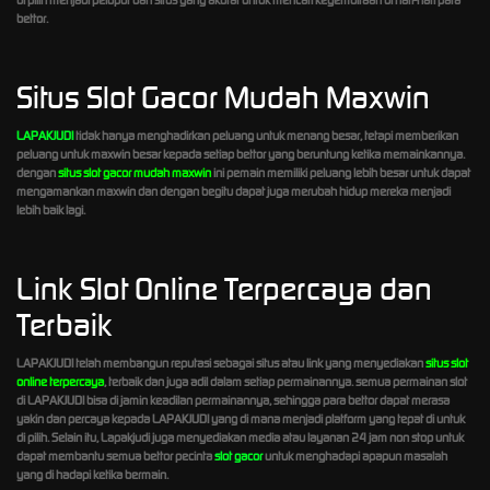
di pilih menjadi pelopor dan situs yang akurat untuk mencari kegembiraan di hari-hari para
bettor.
Situs Slot Gacor Mudah Maxwin
LAPAKJUDI
tidak hanya menghadirkan peluang untuk menang besar, tetapi memberikan
peluang untuk maxwin besar kepada setiap bettor yang beruntung ketika memainkannya.
dengan
situs slot gacor mudah maxwin
ini pemain memiliki peluang lebih besar untuk dapat
mengamankan maxwin dan dengan begitu dapat juga merubah hidup mereka menjadi
lebih baik lagi.
Link Slot Online Terpercaya dan
Terbaik
LAPAKJUDI telah membangun reputasi sebagai situs atau link yang menyediakan
situs slot
online terpercaya
, terbaik dan juga adil dalam setiap permainannya. semua permainan slot
di LAPAKJUDI bisa di jamin keadilan permainannya, sehingga para bettor dapat merasa
yakin dan percaya kepada LAPAKJUDI yang di mana menjadi platform yang tepat di untuk
di pilih. Selain itu, Lapakjudi juga menyediakan media atau layanan 24 jam non stop untuk
dapat membantu semua bettor pecinta
slot gacor
untuk menghadapi apapun masalah
yang di hadapi ketika bermain.