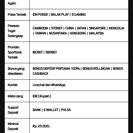
Ayam
Poker Terbaik
IDN POKER | BALAK PLAY | 9 GAMING
Pasaran
CAMBODIA | SYDNEY | CHINA | JAPAN | SINGAPORE | MONGOLIA
Togel
| TAIWAN | NUSANTARA | HONGKONG | MALAYSIA
Terlengkap
Provider
Sportbook
IBCBET | SBOBET
Terbaik
Bonus yang
BONUS DEPOSIT PERTAMA 100% | BONUS ROLLINGAN | BONUS
disediakan
CASHBACK
Kontak
Livechat dan WhatsApp
Mata Uang
IDR ( Rupiah )
Support
BANK | E-WALLET | PULSA
Deposit
Minimal
Rp. 25.000,-
Deposit