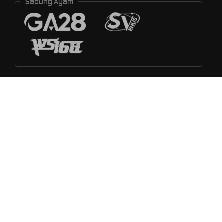
Sabung Ayam