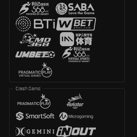
Crash Game