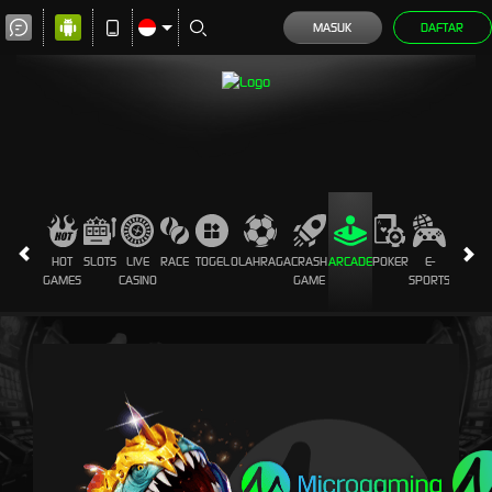
MASUK
DAFTAR
HOT
SLOTS
LIVE
RACE
TOGEL
OLAHRAGA
CRASH
ARCADE
POKER
E-
SABUN
GAMES
CASINO
GAME
SPORTS
AYAM