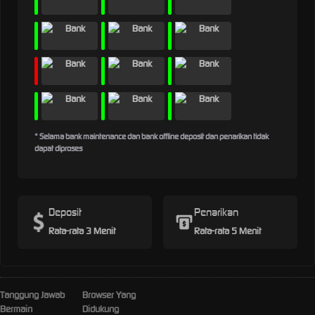
* Selama bank maintenance dan bank offline deposit dan penarikan tidak
dapat diproses
Deposit
Penarikan
Rata-rata 3 Menit
Rata-rata 5 Menit
Tanggung Jawab
Browser Yang
Bermain
Didukung