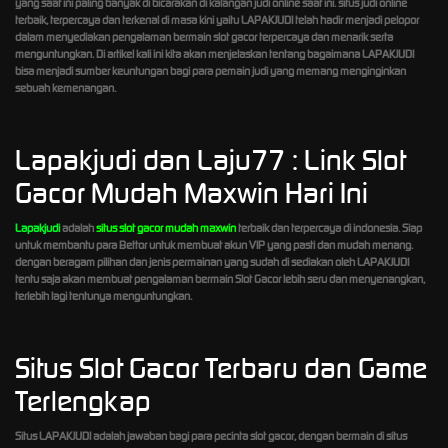
yang saat ini paling banyak di bicarakan di kalangan judi online saat ini. situs judi online
terbaik, terpercaya dan terkenal di masa kini yaitu LAPAKJUDI telah hadir menjadi pelopor
dalam menyediakan pengalaman bermain slot gacor terpercaya dan menarik serta
menguntungkan. Di artikel kali ini kita akan menjelaskan tentang bagaimana
LAPAKJUDI
bisa menjadi sumber keuntungan bagi para pemain judi yang memang menginginkan
sebuah kemenangan.
Lapakjudi dan Laju77 : Link Slot
Gacor Mudah Maxwin Hari Ini
Lapakjudi
adalah
situs slot gacor mudah maxwin
terbaik dan terpercaya di indonesia. Siap
untuk membantu para Bettor untuk membuat akun VIP yang pasti dan mudah menang.
dengan beragam pilihan dan jenis permainan yang sudah di sediakan oleh LAPAKJUDI
tentu saja akan membuat pengalaman bermain Slot Gacor lebih seru dan menyenangkan,
terlebih lagi tentunya menguntungkan.
Situs Slot Gacor Terbaru dan Game
Terlengkap
Situs LAPAKJUDI adalah jawaban bagi para pecinta slot gacor, dengan bermain di situs