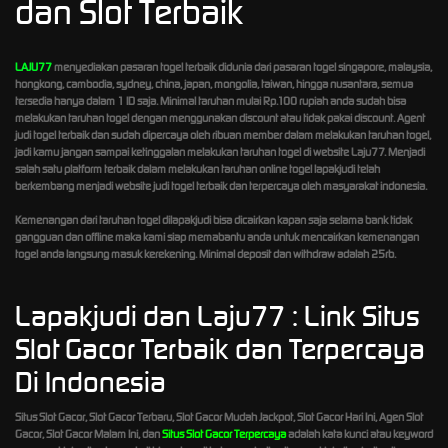
dan Slot Terbaik
LAJU77
menyediakan pasaran togel terbaik didunia dari pasaran togel singapore, malaysia,
hongkong, cambodia, sydney, china, japan, mongolia, taiwan, hingga nusantara, semua
tersedia hanya dalam 1 ID saja. Minimal taruhan mulai Rp.100 rupiah anda sudah bisa
melakukan taruhan togel dengan menggunakan discount atau tidak pakai discount. Agent
judi togel terbaik dan sudah dipercaya oleh ribuan member dalam melakukan taruhan togel,
jadi kamu jangan sampai ketinggalan melakukan taruhan togel di website Laju77. Menjadi
salah satu platform terbaik dalam melakukan taruhan online togel
lapakjudi
telah
berkembang menjadi website judi togel terbaik dan terpercaya oleh masyarakat indonesia.
Kemenangan dari taruhan togel dilapakjudi bisa dicairkan kapan saja selama bank tidak
gangguan dan offline maka kami siap memabantu anda untuk mencairkan kemenangan
togel anda langsung masuk kerekening. Minimal deposit dan withdraw adalah 25rb.
Lapakjudi dan Laju77 : Link Situs
Slot Gacor Terbaik dan Terpercaya
Di Indonesia
Situs Slot Gacor, Slot Gacor Terbaru, Slot Gacor Mudah Jackpot, Slot Gacor Hari Ini, Agen Slot
Gacor, Slot Gacor Malam Ini, dan
Situs Slot Gacor Terpercaya
adalah kata kunci atau keyword