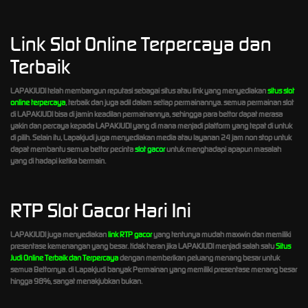
Link Slot Online Terpercaya dan
Terbaik
LAPAKJUDI telah membangun reputasi sebagai situs atau link yang menyediakan
situs slot
online terpercaya
, terbaik dan juga adil dalam setiap permainannya. semua permainan slot
di LAPAKJUDI bisa di jamin keadilan permainannya, sehingga para bettor dapat merasa
yakin dan percaya kepada LAPAKJUDI yang di mana menjadi platform yang tepat di untuk
di pilih. Selain itu, Lapakjudi juga menyediakan media atau layanan 24 jam non stop untuk
dapat membantu semua bettor pecinta
slot gacor
untuk menghadapi apapun masalah
yang di hadapi ketika bermain.
RTP Slot Gacor Hari Ini
LAPAKJUDI juga menyediakan
link RTP gacor
yang tentunya mudah maxwin dan memiliki
presentase kemenangan yang besar. tidak heran jika LAPAKJUDI menjadi salah satu
Situs
Judi Online Terbaik dan Terpercaya
dengan memberikan peluang menang besar untuk
semua Bettornya. di Lapakjudi banyak Permainan yang memiliki presentase menang besar
hingga 98%, sangat menakjubkan bukan.