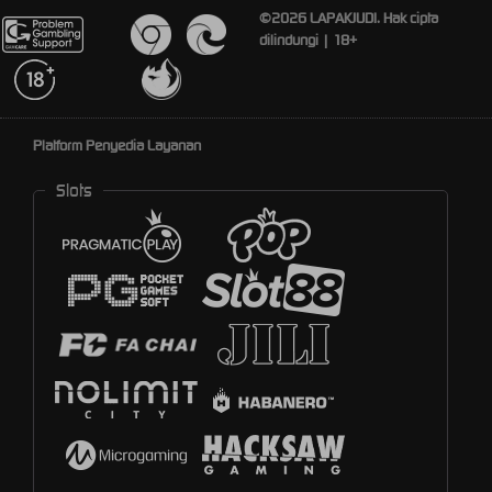
©2026 LAPAKJUDI. Hak cipta
dilindungi | 18+
Platform Penyedia Layanan
Slots