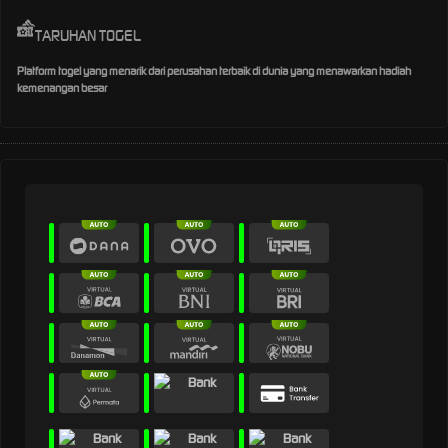
TARUHAN TOGEL
Platform togel yang menarik dari perusahan terbaik di dunia yang menawarkan hadiah
kemenangan besar