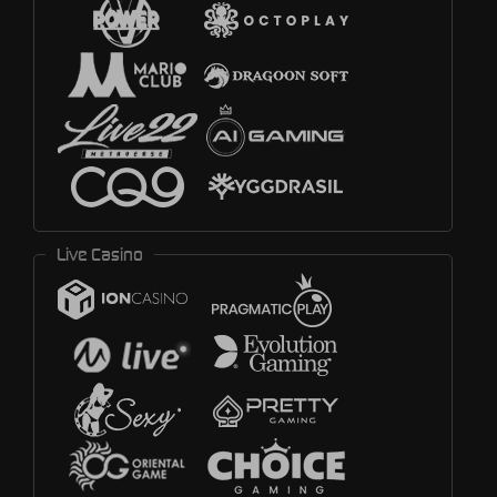
Live Casino