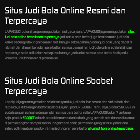
Situs Judi Bola Online Resmi dan
Terpercaya
LAPAKJUDI bukan hanya menyediakan slot gacor saja, LAPAKJUDI juga menyediakan
situs
Judi bola online terbaik dan terpercaya
. jadi untuk para bettor juga bisa bermain judi bola
ketika sedang tidak ingin bermain slot. banyak sekali pilihan produk judi bola yang dapat di
nikmati dan di mainkan oleh para bettor. semua permainan judi bola online adalah fair dan
terpercaya serta adil dalam setiap taruhannya, jadi untuk semua para bettor tidak perlu
khawatir untuk bermain di platform ini.
Situs Judi Bola Online Sbobet
Terpercaya
Lapakjudi juga menyediakan salah satu produk judi bola, live casino dan slot terbaik dan
terpercaya di kalangan bettor sejak dulu yaitu produk SBOBET. tentu saja produk SBOBET ini
sudah sangat sering terdengar oleh semua para bettor setia LAPAKJUDI bukan? ya benar
saja, produk
SBOBET
adalah produk ternama dan terbaik yang pernah ada dan selalu ramai
di perbincangkan sampai saat ini. bagaimana tidak, permainan yang selalu update dan
selalu adil membuat produk ini menjadi incaran para bettor
situs judi bola online terpercaya
.